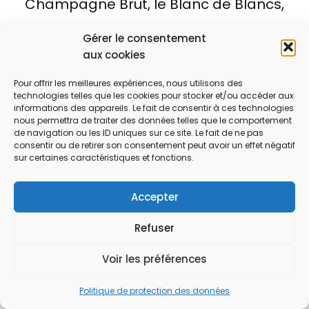
Champagne Brut, le Blanc de Blancs,
le Blanc de Noirs, le Rosé, le Demi-
Gérer le consentement
Sec, le Doux, le Millésimé et le Brut
aux cookies
Nature (zéro dosage).
Pour offrir les meilleures expériences, nous utilisons des
technologies telles que les cookies pour stocker et/ou accéder aux
Comment reconnaître un
informations des appareils. Le fait de consentir à ces technologies
nous permettra de traiter des données telles que le comportement
champagne millésimé ?
de navigation ou les ID uniques sur ce site. Le fait de ne pas
consentir ou de retirer son consentement peut avoir un effet négatif
Un millésimé est élaboré avec des
sur certaines caractéristiques et fonctions.
raisins issus d’une seule récolte
exceptionnelle, souvent indiquée sur
Accepter
l’étiquette, avec un potentiel de
Refuser
garde plus important.
Voir les préférences
Quel champagne choisir pour une
Politique de protection des données
occasion festive ?