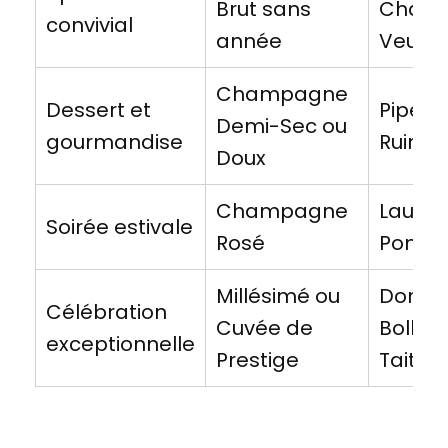
Brut sans
Chand
convivial
année
Veuve 
Champagne
Dessert et
Piper-
Demi-Sec ou
gourmandise
Ruinar
Doux
Champagne
Lauren
Soirée estivale
Rosé
Pomm
Millésimé ou
Dom Pé
Célébration
Cuvée de
Bolling
exceptionnelle
Prestige
Taittin