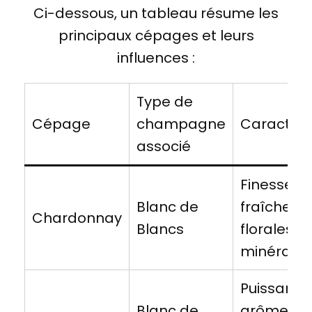
Ci-dessous, un tableau résume les
principaux cépages et leurs
influences :
Type de
Cépage
champagne
Caractéri
associé
Finesse,
Blanc de
fraîcheur,
Chardonnay
Blancs
florales et
minérales
Puissance
Blanc de
arômes de