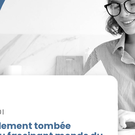
OI
ralement tombée