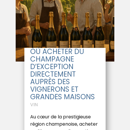
OÙ ACHETER DU
CHAMPAGNE
D’EXCEPTION
DIRECTEMENT
AUPRÈS DES
VIGNERONS ET
GRANDES MAISONS
VIN
Au cœur de la prestigieuse
région champenoise, acheter