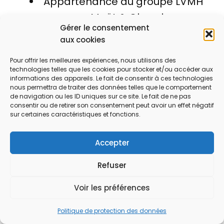
Appartenance au groupe LVMH
par Moët & Chandon
Gérer le consentement
Collaboration avec des artistes
aux cookies
contemporains pour les éditions
Pour offrir les meilleures expériences, nous utilisons des
limitées
technologies telles que les cookies pour stocker et/ou accéder aux
informations des appareils. Le fait de consentir à ces technologies
Engagement dans la viticulture
nous permettra de traiter des données telles que le comportement
durable
de navigation ou les ID uniques sur ce site. Le fait de ne pas
consentir ou de retirer son consentement peut avoir un effet négatif
Partenaire privilégié des grands
sur certaines caractéristiques et fonctions.
événements et célébrations
Accepter
internationales
Influence historique et
Refuser
diplomatique majeure dans
Voir les préférences
l’univers du champagne
Politique de protection des données
En savoir plus sur cette maison