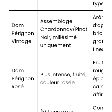
type
Arôme
Assemblage
Dom
d’agru
Chardonnay/Pinot
Pérignon
brioche
Noir, millésimé
Vintage
grande
uniquement
finesse
Fruits
Dom
rouges,
Plus intense, fruité,
Pérignon
épices,
couleur rosée
Rosé
caract
affirmé
Comple
Éditions rares